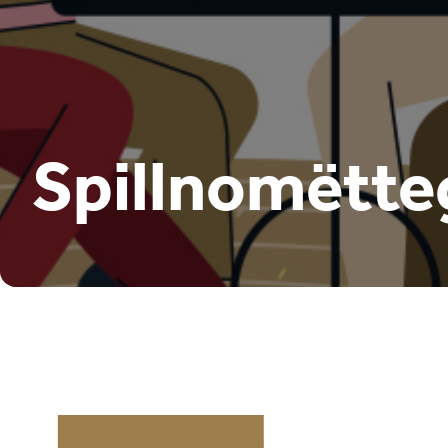
Spillnomëtte