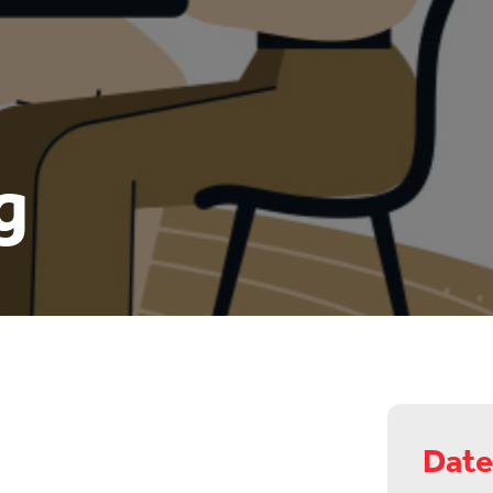
g
Date 