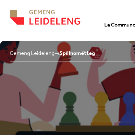
Aller au contenu
La Commun
Gemeng Leideleng
Spillnomëtteg