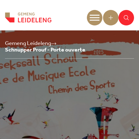
Aller au contenu
Gemeng Leideleng
Schnupper Prouf - Porte ouverte