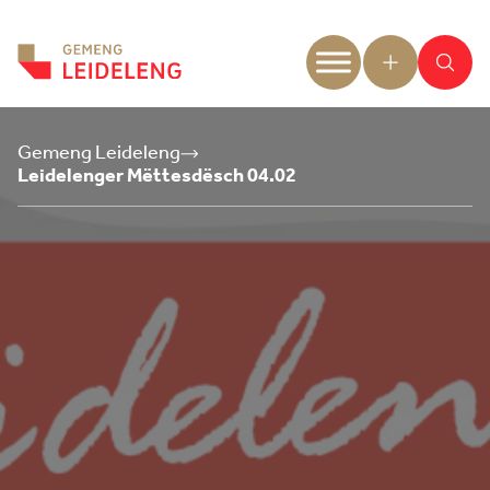
Aller au contenu
Gemeng Leideleng
Leidelenger Mëttesdësch 04.02