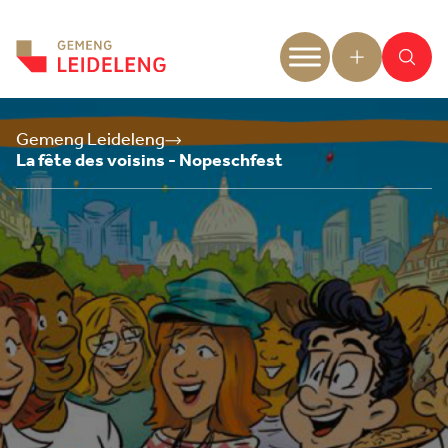
Aller au contenu
Gemeng Leideleng
La fête des voisins - Nopeschfest