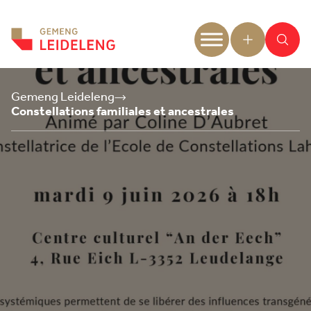
Aller au contenu
Gemeng Leideleng
Constellations familiales et ancestrales