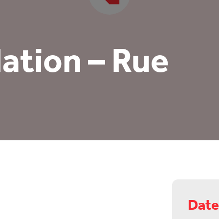
lation – Rue
Date 