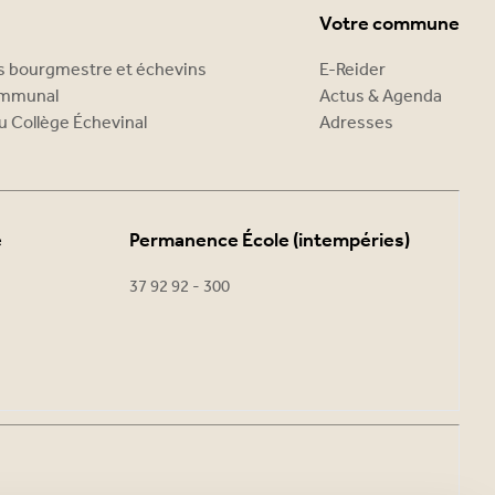
Votre commune
es bourgmestre et échevins
E-Reider
ommunal
Actus & Agenda
u Collège Échevinal
Adresses
e
Permanence École (intempéries)
37 92 92 - 300