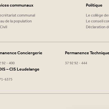
vices communaux
Politique
ecrétariat communal
Le collège d
au de la population
Le conseil c
Civil
Déclaration d
manence Conciergerie
Permanence Techniqu
2 92 - 400
37 92 92 - 444
IS – CIS Leudelange
71-6375