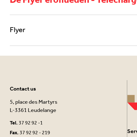
De Flyer eroflueden - Télécharge
Flyer
Contact us
5, place des Martyrs
L-3361 Leudelange
Tel.
37 92 92 -1
Ser
Fax.
37 92 92 - 219