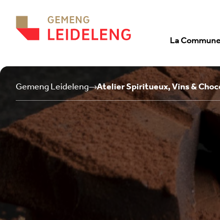
Aller au contenu
La Commun
Gemeng Leideleng
Atelier Spiritueux, Vins & Choc