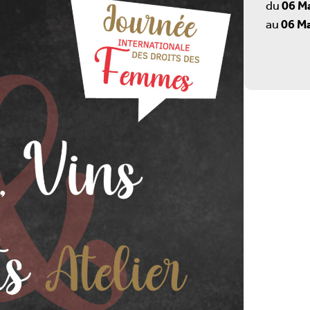
du
06 M
au
06 M