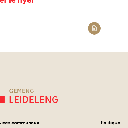
r le flyer
vices communaux
Politique