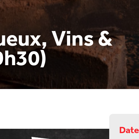
tueux, Vins &
9h30)
Date 