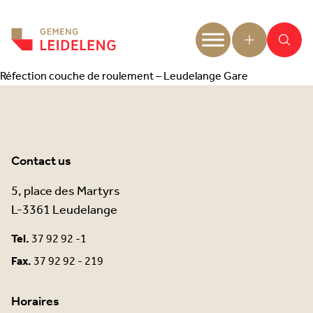
Aller au contenu
Réfection couche de roulement – Leudelange Gare
Contact us
5, place des Martyrs
L-3361 Leudelange
Tel.
37 92 92 -1
Fax.
37 92 92 - 219
Horaires