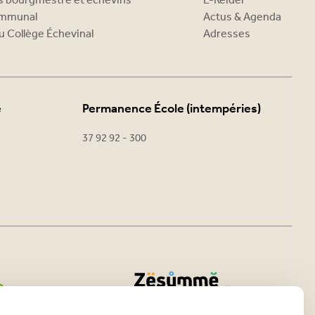
es bourgmestre et échevins
E-Reider
ommunal
Actus & Agenda
u Collège Échevinal
Adresses
e
Permanence École (intempéries)
37 92 92 - 300