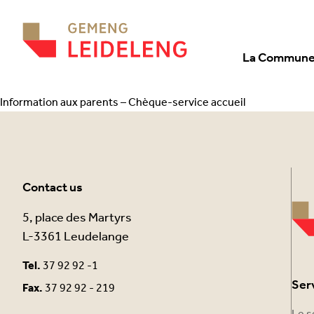
Aller au contenu
La Commun
Information aux parents – Chèque-service accueil
Contact us
5, place des Martyrs
L-3361 Leudelange
Tel.
37 92 92 -1
Ser
Fax.
37 92 92 - 219