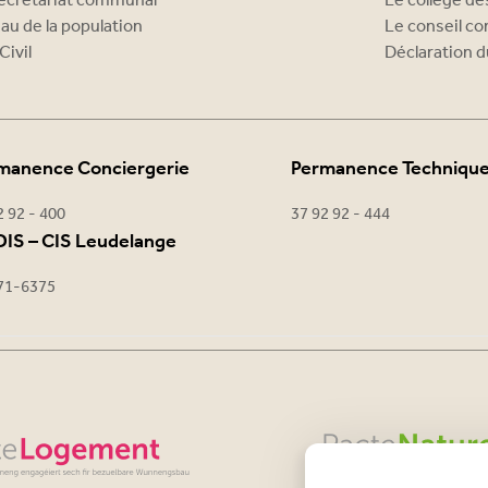
ecrétariat communal
Le collège d
au de la population
Le conseil c
Civil
Déclaration d
manence Conciergerie
Permanence Techniqu
2 92 - 400
37 92 92 - 444
IS – CIS Leudelange
71-6375