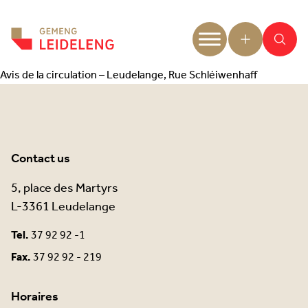
Aller au contenu
Avis de la circulation – Leudelange, Rue Schléiwenhaff
Contact us
5, place des Martyrs
L-3361 Leudelange
Tel.
37 92 92 -1
Fax.
37 92 92 - 219
Horaires