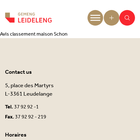
Aller au contenu
Avis classement maison Schon
Contact us
5, place des Martyrs
L-3361 Leudelange
Tel.
37 92 92 -1
Fax.
37 92 92 - 219
Horaires