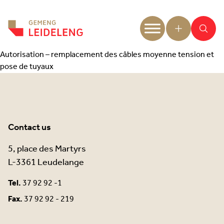
Aller au contenu
Autorisation – remplacement des câbles moyenne tension et
pose de tuyaux
Contact us
5, place des Martyrs
L-3361 Leudelange
Tel.
37 92 92 -1
Fax.
37 92 92 - 219