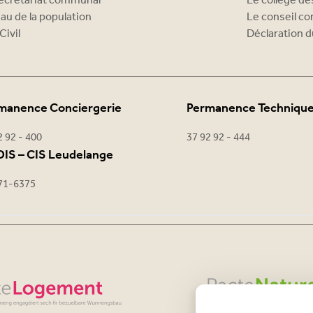
ecrétariat communal
Le collège d
au de la population
Le conseil c
Civil
Déclaration d
manence Conciergerie
Permanence Techniqu
2 92 - 400
37 92 92 - 444
IS – CIS Leudelange
71-6375