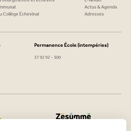
es bourgmestre et échevins
E-Reider
ommunal
Actus & Agenda
u Collège Échevinal
Adresses
e
Permanence École (intempéries)
37 92 92 - 300