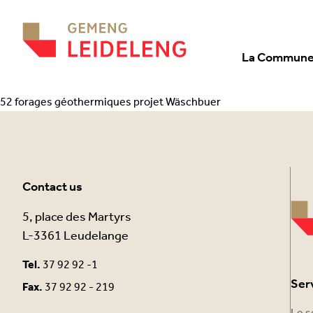
Aller au contenu
La Commun
52 forages géothermiques projet Wäschbuer
Contact us
5, place des Martyrs
L-3361 Leudelange
Tel.
37 92 92 -1
Ser
Fax.
37 92 92 - 219