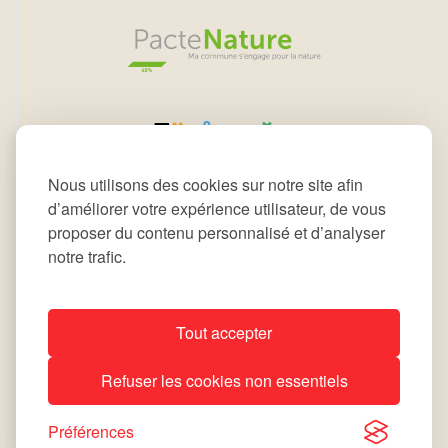
Nous utilisons des cookies sur notre site afin
d’améliorer votre expérience utilisateur, de vous
proposer du contenu personnalisé et d’analyser
notre trafic.
Tout accepter
All rights reserved © 2026 Commune de Leudelange
Refuser les cookies non essentiels
Déclaration d’accessibilité
Notice Légale
site by
lola
Préférences