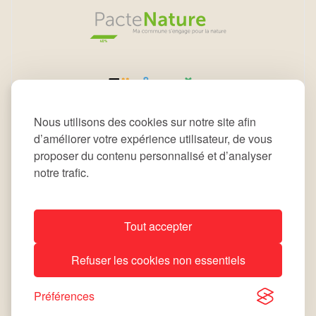
Nous utilisons des cookies sur notre site afin
d’améliorer votre expérience utilisateur, de vous
proposer du contenu personnalisé et d’analyser
notre trafic.
Tout accepter
All rights reserved © 2026 Commune de Leudelange
Refuser les cookies non essentiels
Déclaration d’accessibilité
Notice Légale
site by
lola
Préférences