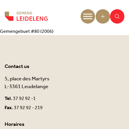
Aller au contenu
Gemengebuet #80 (2006)
Contact us
5, place des Martyrs
L-3361 Leudelange
Tel.
37 92 92 -1
Fax.
37 92 92 - 219
Horaires