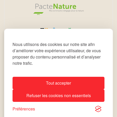
Nous utilisons des cookies sur notre site afin
d’améliorer votre expérience utilisateur, de vous
proposer du contenu personnalisé et d’analyser
notre trafic.
Tout accepter
All rights reserved © 2026 Commune de Leudelange
Refuser les cookies non essentiels
Déclaration d’accessibilité
Notice Légale
site by
lola
Préférences