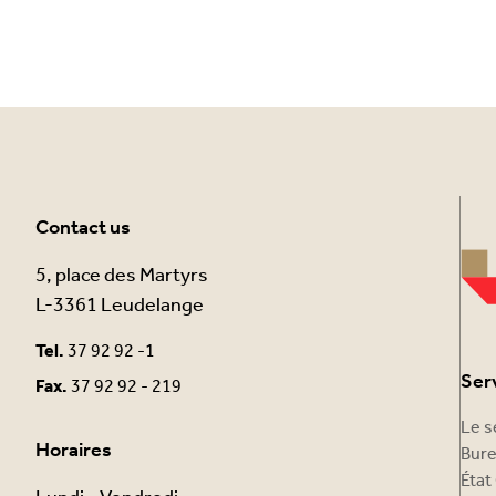
Contact us
5, place des Martyrs
L-3361 Leudelange
Tel.
37 92 92 -1
Ser
Fax.
37 92 92 - 219
Le s
Horaires
Bure
État 