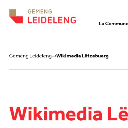
Aller au contenu
La Commun
Gemeng Leideleng
Wikimedia Lëtzebuerg
Wikimedia L