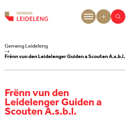
Aller au contenu
Gemeng Leideleng
Frënn vun den Leidelenger Guiden a Scouten A.s.b.l.
Frënn vun den
Leidelenger Guiden a
Scouten A.s.b.l.