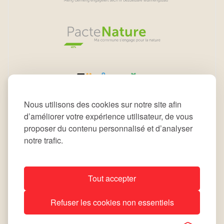
Nous utilisons des cookies sur notre site afin
d’améliorer votre expérience utilisateur, de vous
proposer du contenu personnalisé et d’analyser
notre trafic.
Tout accepter
All rights reserved © 2026 Commune de Leudelange
Refuser les cookies non essentiels
Déclaration d’accessibilité
Notice Légale
site by
lola