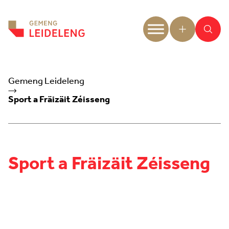
Aller au contenu
Gemeng Leideleng
Sport a Fräizäit Zéisseng
Sport a Fräizäit Zéisseng