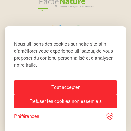
Nous utilisons des cookies sur notre site afin
d’améliorer votre expérience utilisateur, de vous
proposer du contenu personnalisé et d’analyser
notre trafic.
Tout accepter
All rights reserved © 2026 Commune de Leudelange
Refuser les cookies non essentiels
Déclaration d’accessibilité
Notice Légale
site by
lola
Préférences