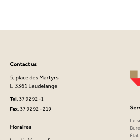
Contact us
5, place des Martyrs
L-3361 Leudelange
Tel.
37 92 92 -1
Ser
Fax.
37 92 92 - 219
Le s
Horaires
Bure
État 