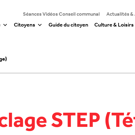
Séances Vidéos Conseil communal
Actualités &
e
Citoyens
Guide du citoyen
Culture & Loisirs
ge)
yclage STEP (T