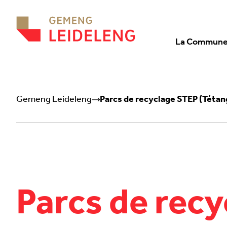
Aller au contenu
La Commun
Gemeng Leideleng
Parcs de recyclage STEP (Tétan
Parcs de rec