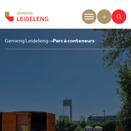
Aller au contenu
Gemeng Leideleng
Parc à conteneurs