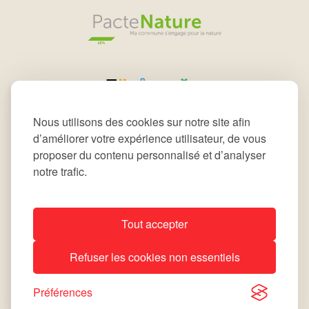
Nous utilisons des cookies sur notre site afin
d’améliorer votre expérience utilisateur, de vous
proposer du contenu personnalisé et d’analyser
notre trafic.
Tout accepter
All rights reserved © 2026 Commune de Leudelange
Refuser les cookies non essentiels
Déclaration d’accessibilité
Notice Légale
site by
lola
Préférences