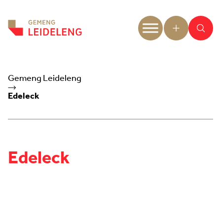
Aller au contenu
Gemeng Leideleng
Edeleck
Edeleck