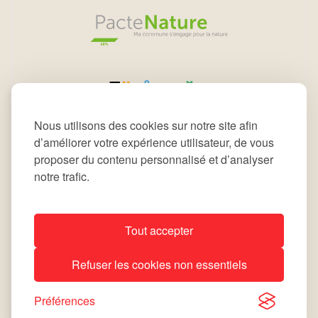
Nous utilisons des cookies sur notre site afin
d’améliorer votre expérience utilisateur, de vous
proposer du contenu personnalisé et d’analyser
notre trafic.
Tout accepter
All rights reserved © 2026 Commune de Leudelange
Refuser les cookies non essentiels
Déclaration d’accessibilité
Notice Légale
site by
lola
Préférences