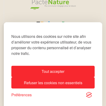
Nous utilisons des cookies sur notre site afin
d’améliorer votre expérience utilisateur, de vous
proposer du contenu personnalisé et d’analyser
notre trafic.
Tout accepter
All rights reserved © 2026 Commune de Leudelange
Refuser les cookies non essentiels
Déclaration d’accessibilité
Notice Légale
site by
lola
Préférences