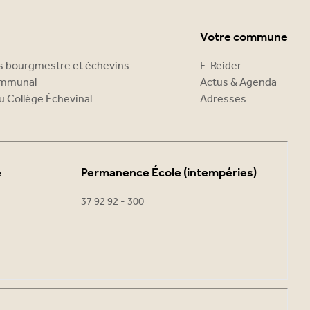
Votre commune
es bourgmestre et échevins
E-Reider
ommunal
Actus & Agenda
u Collège Échevinal
Adresses
e
Permanence École (intempéries)
37 92 92 - 300