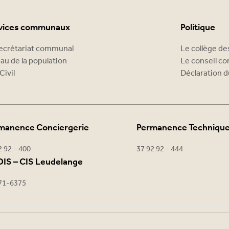
vices communaux
Politique
ecrétariat communal
Le collège d
au de la population
Le conseil c
Civil
Déclaration d
manence Conciergerie
Permanence Techniqu
2 92 - 400
37 92 92 - 444
IS – CIS Leudelange
71-6375