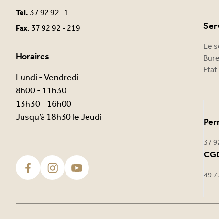
Tel.
37 92 92 -1
Ser
Fax.
37 92 92 - 219
Le s
Horaires
Bure
État 
Lundi - Vendredi
8h00 - 11h30
13h30 - 16h00
Jusqu’à 18h30 le Jeudi
Per
37 9
CGD
49 7