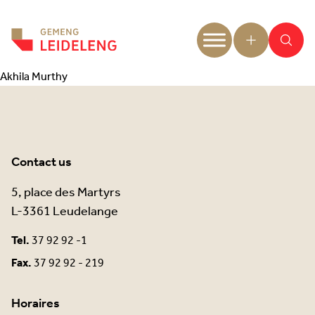
Aller au contenu
Akhila Murthy
Contact us
5, place des Martyrs
L-3361 Leudelange
Tel.
37 92 92 -1
Fax.
37 92 92 - 219
Horaires