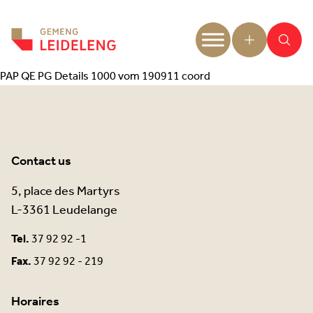
Aller au contenu
PAP QE PG Details 1000 vom 190911 coord
Contact us
5, place des Martyrs
L-3361 Leudelange
Tel.
37 92 92 -1
Fax.
37 92 92 - 219
Horaires