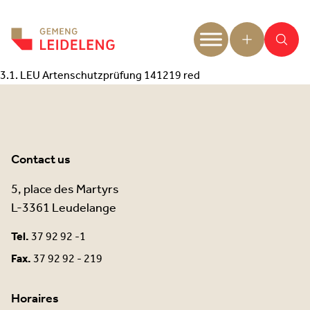
Aller au contenu
3.1. LEU Artenschutzprüfung 141219 red
Contact us
5, place des Martyrs
L-3361 Leudelange
Tel.
37 92 92 -1
Fax.
37 92 92 - 219
Horaires