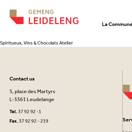
Aller au contenu
La Commun
Spiritueux, Vins & Chocolats Atelier
Contact us
5, place des Martyrs
L-3361 Leudelange
Tel.
37 92 92 -1
Ser
Fax.
37 92 92 - 219