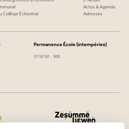
es bourgmestre et échevins
E-Reider
ommunal
Actus & Agenda
u Collège Échevinal
Adresses
e
Permanence École (intempéries)
37 92 92 - 300