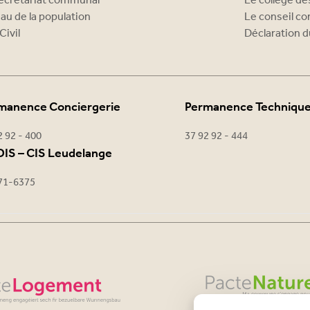
ecrétariat communal
Le collège d
au de la population
Le conseil c
Civil
Déclaration d
manence Conciergerie
Permanence Techniqu
2 92 - 400
37 92 92 - 444
IS – CIS Leudelange
71-6375