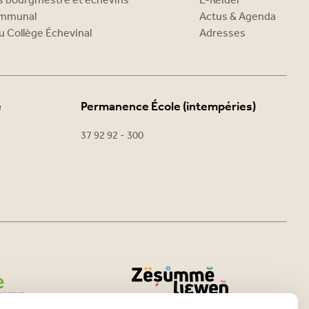
es bourgmestre et échevins
E-Reider
ommunal
Actus & Agenda
u Collège Échevinal
Adresses
e
Permanence École (intempéries)
37 92 92 - 300