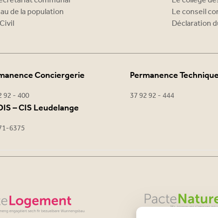
ecrétariat communal
Le collège d
au de la population
Le conseil c
Civil
Déclaration d
manence Conciergerie
Permanence Techniqu
2 92 - 400
37 92 92 - 444
IS – CIS Leudelange
71-6375