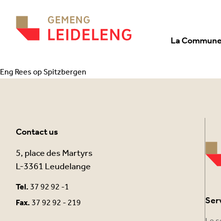
Aller au contenu
La Commun
Eng Rees op Spitzbergen
Contact us
5, place des Martyrs
L-3361 Leudelange
Tel.
37 92 92 -1
Ser
Fax.
37 92 92 - 219