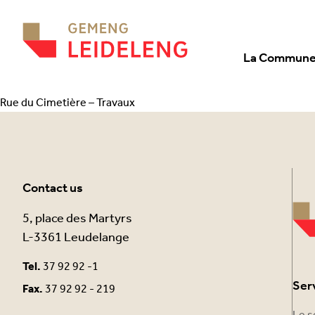
Aller au contenu
La Commun
Rue du Cimetière – Travaux
Contact us
5, place des Martyrs
L-3361 Leudelange
Tel.
37 92 92 -1
Ser
Fax.
37 92 92 - 219