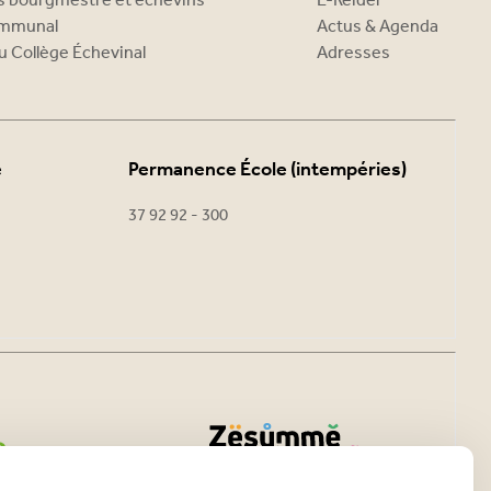
es bourgmestre et échevins
E-Reider
ommunal
Actus & Agenda
u Collège Échevinal
Adresses
e
Permanence École (intempéries)
37 92 92 - 300