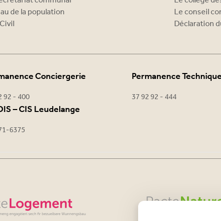
ecrétariat communal
Le collège d
au de la population
Le conseil c
Civil
Déclaration d
manence Conciergerie
Permanence Techniqu
2 92 - 400
37 92 92 - 444
IS – CIS Leudelange
71-6375