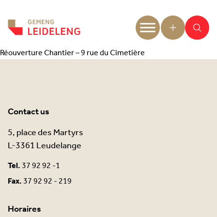
Aller au contenu
Réouverture Chantier – 9 rue du Cimetière
Contact us
5, place des Martyrs
L-3361 Leudelange
Tel.
37 92 92 -1
Fax.
37 92 92 - 219
Horaires