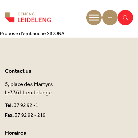
Aller au contenu
Propose d’embauche SICONA
Contact us
5, place des Martyrs
L-3361 Leudelange
Tel.
37 92 92 -1
Fax.
37 92 92 - 219
Horaires