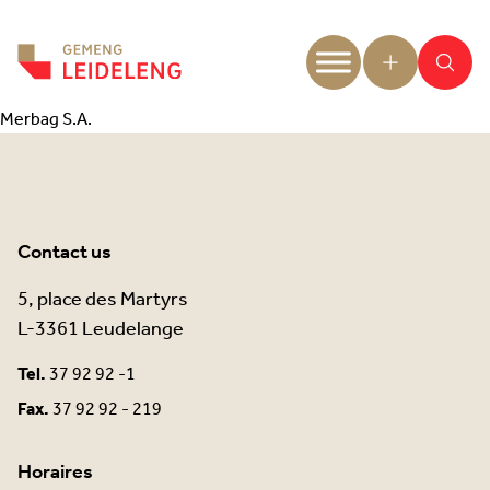
Aller au contenu
Merbag S.A.
Contact us
5, place des Martyrs
L-3361 Leudelange
Tel.
37 92 92 -1
Fax.
37 92 92 - 219
Horaires