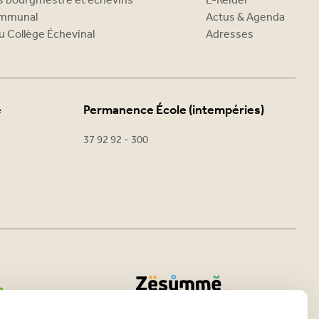
es bourgmestre et échevins
E-Reider
ommunal
Actus & Agenda
u Collège Échevinal
Adresses
e
Permanence École (intempéries)
37 92 92 - 300