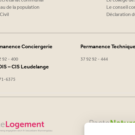
ecrétariat communal
Le collège d
au de la population
Le conseil c
Civil
Déclaration d
manence Conciergerie
Permanence Techniqu
2 92 - 400
37 92 92 - 444
IS – CIS Leudelange
71-6375