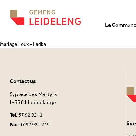
Aller au contenu
La Commun
Mariage Loux – Ladka
Contact us
5, place des Martyrs
L-3361 Leudelange
Tel.
37 92 92 -1
Ser
Fax.
37 92 92 - 219