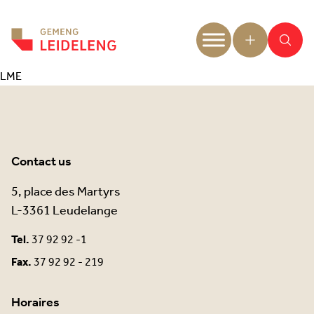
Aller au contenu
LME
Contact us
5, place des Martyrs
L-3361 Leudelange
Tel.
37 92 92 -1
Fax.
37 92 92 - 219
Horaires