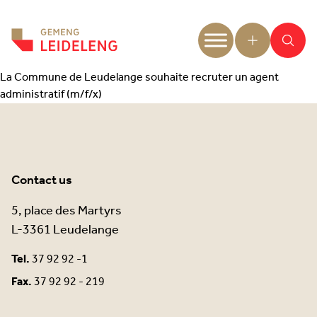
Aller au contenu
La Commune de Leudelange souhaite recruter un agent
administratif (m/f/x)
Contact us
5, place des Martyrs
L-3361 Leudelange
Tel.
37 92 92 -1
Fax.
37 92 92 - 219