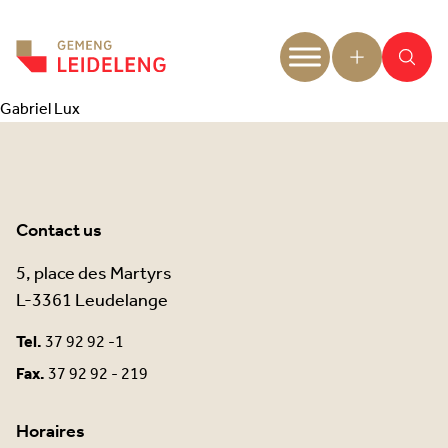
Aller au contenu
Gabriel Lux
Contact us
5, place des Martyrs
L-3361 Leudelange
Tel.
37 92 92 -1
Fax.
37 92 92 - 219
Horaires