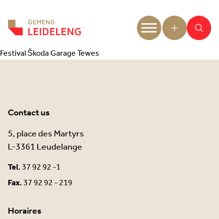
Aller au contenu
Festival Škoda Garage Tewes
Contact us
5, place des Martyrs
L-3361 Leudelange
Tel.
37 92 92 -1
Fax.
37 92 92 - 219
Horaires