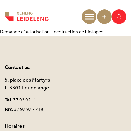
Aller au contenu
Demande d’autorisation – destruction de biotopes
Contact us
5, place des Martyrs
L-3361 Leudelange
Tel.
37 92 92 -1
Fax.
37 92 92 - 219
Horaires