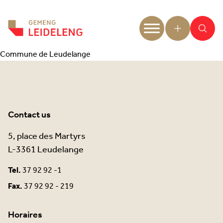
Aller au contenu
Commune de Leudelange
Contact us
5, place des Martyrs
L-3361 Leudelange
Tel.
37 92 92 -1
Fax.
37 92 92 - 219
Horaires