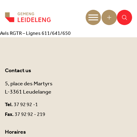
Aller au contenu
Avis RGTR – Lignes 611/641/650
Contact us
5, place des Martyrs
L-3361 Leudelange
Tel.
37 92 92 -1
Fax.
37 92 92 - 219
Horaires