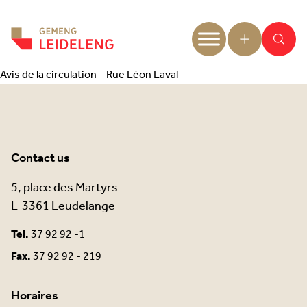
Aller au contenu
Avis de la circulation – Rue Léon Laval
Contact us
5, place des Martyrs
L-3361 Leudelange
Tel.
37 92 92 -1
Fax.
37 92 92 - 219
Horaires