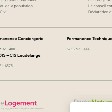
ecrétariat communal
Le collège d
au de la population
Le conseil c
Civil
Déclaration d
manence Conciergerie
Permanence Techniqu
2 92 - 400
37 92 92 - 444
IS – CIS Leudelange
71-6375