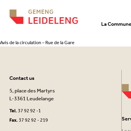
Aller au contenu
La Commun
Avis de la circulation – Rue de la Gare
Contact us
5, place des Martyrs
L-3361 Leudelange
Tel.
37 92 92 -1
Ser
Fax.
37 92 92 - 219