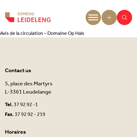
Aller au contenu
Avis de la circulation – Domaine Op Hals
Contact us
5, place des Martyrs
L-3361 Leudelange
Tel.
37 92 92 -1
Fax.
37 92 92 - 219
Horaires