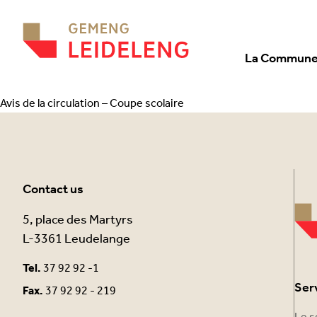
Aller au contenu
La Commun
Avis de la circulation – Coupe scolaire
Contact us
5, place des Martyrs
L-3361 Leudelange
Tel.
37 92 92 -1
Ser
Fax.
37 92 92 - 219