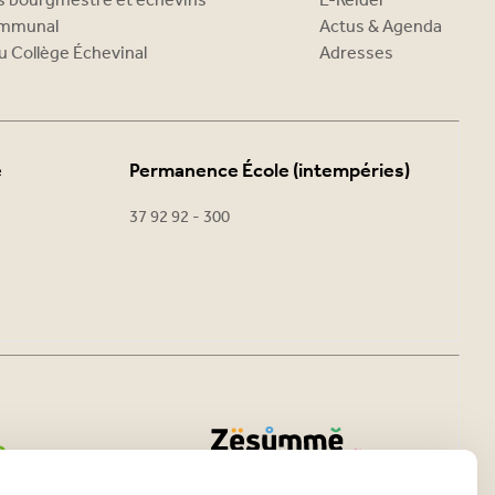
es bourgmestre et échevins
E-Reider
ommunal
Actus & Agenda
u Collège Échevinal
Adresses
e
Permanence École (intempéries)
37 92 92 - 300