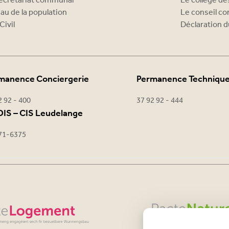
ecrétariat communal
Le collège d
au de la population
Le conseil c
Civil
Déclaration d
manence Conciergerie
Permanence Techniqu
2 92 - 400
37 92 92 - 444
IS – CIS Leudelange
71-6375