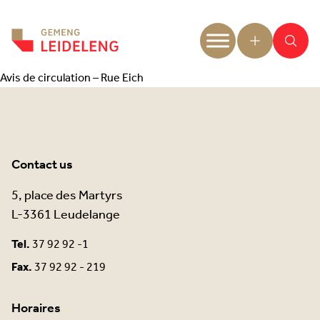
Aller au contenu
Avis de circulation – Rue Eich
Contact us
5, place des Martyrs
L-3361 Leudelange
Tel.
37 92 92 -1
Fax.
37 92 92 - 219
Horaires