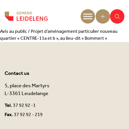
Aller au contenu
Avis au public / Projet d’aménagement particulier nouveau
quartier « CENTRE-11a et b », au lieu-dit « Bommert »
Contact us
5, place des Martyrs
L-3361 Leudelange
Tel.
37 92 92 -1
Fax.
37 92 92 - 219